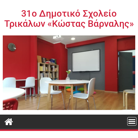
Περάστε
στο
31ο Δημοτικό Σχολείο
περιεχόμενο
Τρικάλων «Κώστας Βάρναλης»