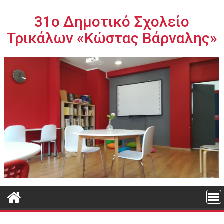
Περάστε
στο
31ο Δημοτικό Σχολείο
περιεχόμενο
Τρικάλων «Κώστας Βάρναλης»