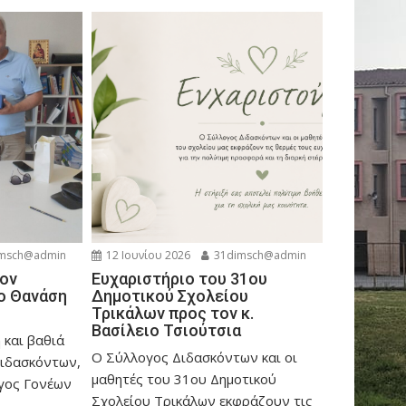
msch@admin
12 Ιουνίου 2026
31dimsch@admin
ον
Ευχαριστήριο του 31ου
ο Θανάση
Δημοτικού Σχολείου
Τρικάλων προς τον κ.
Βασίλειο Τσιούτσια
 και βαθιά
Ο Σύλλογος Διδασκόντων και οι
Διδασκόντων,
μαθητές του 31ου Δημοτικού
ογος Γονέων
Σχολείου Τρικάλων εκφράζουν τις