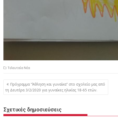
Τελευταία Νέα
Πλοήγηση
Πρόγραμμα “Άθληση και γυναίκα” στο σχολείο μας από
άρθρων
τη Δευτέρα 3/2/2020 για γυναίκες ηλικίας 18-65 ετών.
Σχετικές δημοσιεύσεις