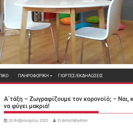
ΠΙΚΌ
ΠΛΗΡΟΦΟΡΙΚΉ
ΓΙΟΡΤΈΣ/ΕΚΔΗΛΏΣΕΙΣ
Α΄τάξη – Ζωγραφίζουμε τον κορονοϊό; – Ναι, 
να φύγει μακριά!
20 Φεβρουαρίου 2020
31dimsch@admin