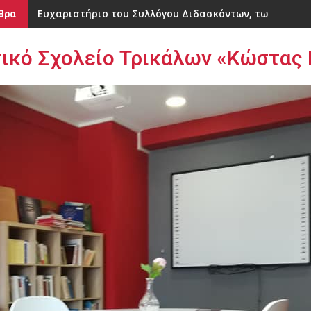
Ευχαριστήριο του Συλλόγου Διδασκόντων, των Μαθητώ
Ημερήσια Εκπαιδευτική Εκδρομή του 31ου Δημοτικού
θρα
ικό Σχολείο Τρικάλων «Κώστας