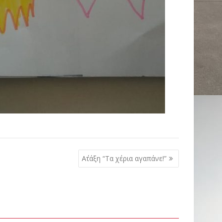
Α΄τάξη “Τα χέρια αγαπάνε!”