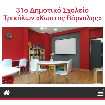
Περάστε
στο
31ο Δημοτικό Σχολείο
περιεχόμενο
Τρικάλων «Κώστας Βάρναλης»