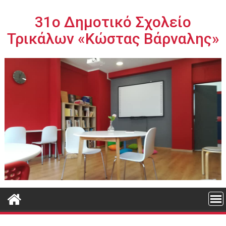
Περάστε
στο
31ο Δημοτικό Σχολείο
περιεχόμενο
Τρικάλων «Κώστας Βάρναλης»