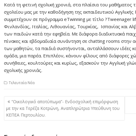
Κατά τη φετινή σχολική χρονιά, στα πλαίσια του μαθήματος 
σχολείου μας με την καθοδήγηση της εκπαιδευτικού Αγγλική
συμμετέχουν σε πρόγραμμα eTwinning με τίτλο ?Tweenager life
Φινλανδίας, Ιταλίας, Λιθουανίας, Τουρκίας, Ισπανίας και Α
των παιδιών κατά την εφηβεία. Με διάφορα διαδικτυακά παιχ
πίνακες και εβδομαδιαία συνάντηση σε chatting rooms στην 
των μαθητών, τα παιδιά συστήνονται, ανταλλάσσουν ιδέες και
ομάδα, μια παρέα. Επιπλέον, κάνουν φίλους από διάφορες χώρ
συνήθειες, κουλτούρες και κυρίως, εξασκούν την Αγγλική γλ
σχολικής χρονιάς.
Τελευταία Νέα
Πλοήγηση
“Οικολογικό αποτύπωμα”- Ενδοσχολική επιμόρφωση
άρθρων
με την κα Τερέζα Κοτρώνη, Αναπληρώτρια Υπεύθυνη του
ΚΕΠΕΑ Περτουλίου.