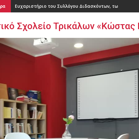
Ευχαριστήριο του Συλλόγου Διδασκόντων, των Μαθητώ
Ημερήσια Εκπαιδευτική Εκδρομή του 31ου Δημοτικού 
ρα
ικό Σχολείο Τρικάλων «Κώστας