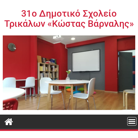
Περάστε
στο
31ο Δημοτικό Σχολείο
περιεχόμενο
Τρικάλων «Κώστας Βάρναλης»