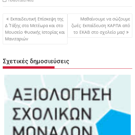
Τελευταία Νέα
Πλοήγηση
Εκπαιδευτική Επίσκεψη της
Μαθαίνουμε να σώζουμε
άρθρων
Δ΄ Τάξης στα Μετέωρα και στο
ζωές: Εκπαίδευση ΚΑΡΠΑ από
Μουσείο Φυσικής Ιστορίας και
το ΕΚΑΒ στο σχολείο μας!
Μανιταριών
Σχετικές δημοσιεύσεις