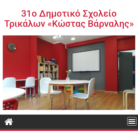
Περάστε
στο
31ο Δημοτικό Σχολείο
περιεχόμενο
Τρικάλων «Κώστας Βάρναλης»