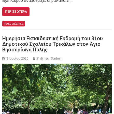
εξοπλισμού αναβαθμίζει σημαντικά τη…
ΠΕΡΙΣΣΌΤΕΡΑ
Τελευταία Νέα
Ημερήσια Εκπαιδευτική Εκδρομή του 31ου
Δημοτικού Σχολείου Τρικάλων στον Άγιο
Βησσαρίωνα Πύλης
8 Ιουνίου 2026
31dimsch@admin