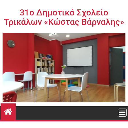
Περάστε
στο
31ο Δημοτικό Σχολείο
περιεχόμενο
Τρικάλων «Κώστας Βάρναλης»