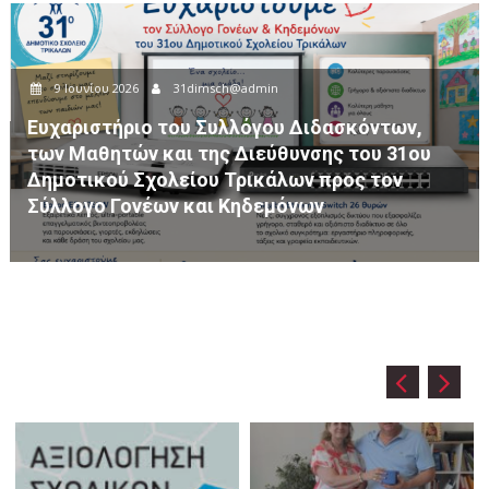
8 Ιουνίου 2026
31dimsch@admin
όντων,
ου 31ου
Ημερήσια Εκπαιδευτική Εκδρομή του 
 τον
Δημοτικού Σχολείου Τρικάλων στον Άγ
Βησσαρίωνα Πύλης