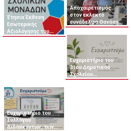
Αποχαιρετισμός
στον εκλεκτό
Έτησια Έκθεση
συνάδελφο Θανάση...
Εσωτερικής
Αξιολόγησης του...
Ευχαριστήριο του
31ου Δημοτικού
Σχολείου...
Ευχαριστήριο του
Συλλόγου
Διδασκόντων, των...