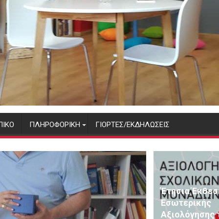
ΠΙΚΌ
ΠΛΗΡΟΦΟΡΙΚΉ
ΓΙΟΡΤΈΣ/ΕΚΔΗΛΏΣΕΙΣ
Έτησια Έκθεσ
Εσωτερικής
Αξιολόγησης τ