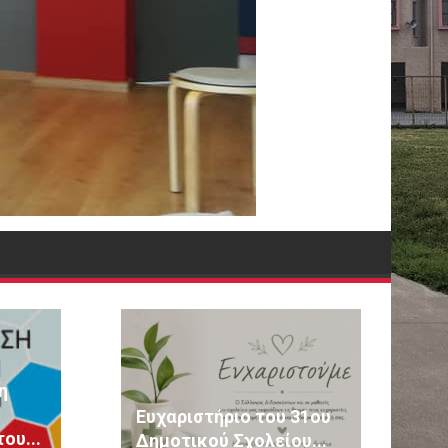
η
Ευχαριστήριο του 31ου
ου...
Δημοτικού Σχολείου...