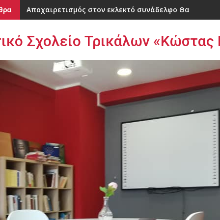
Αποχαιρετισμός στον εκλεκτό συνάδελφο Θανάση Τ
Ευχαριστήριο του 31ου Δημοτικού Σχολείου Τρικάλων
θρα
ικό Σχολείο Τρικάλων «Κώστας