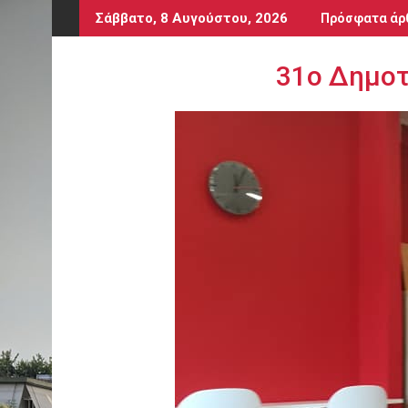
Περάστε
Σάββατο, 8 Αυγούστου, 2026
Πρόσφατα άρ
στο
περιεχόμενο
31ο Δημοτ