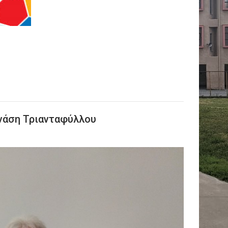
νάση Τριανταφύλλου