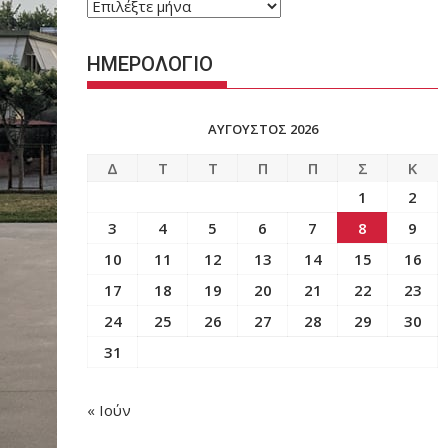
ΑΡΧΕΙΟ
ΑΝΑΡΤΗΣΕΩΝ
ΑΝΑ
ΗΜΕΡΟΛΟΓΙΟ
ΜΗΝΑ
ΑΎΓΟΥΣΤΟΣ 2026
Δ
Τ
Τ
Π
Π
Σ
Κ
1
2
3
4
5
6
7
8
9
10
11
12
13
14
15
16
17
18
19
20
21
22
23
24
25
26
27
28
29
30
31
« Ιούν