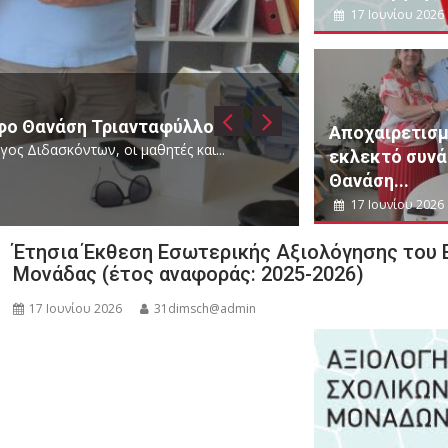
17 Ιουνίου 2026
12 Ιουνίου 2026
31dimsch@admin
Ευχαριστήριο του 31ου Δημοτικού 
φύλλου
Βασίλειο Τσιούτσια
Αποχαιρετισμ
ές και...
Ο Σύλλογος Διδασκόντων και οι μαθητές του
εκλεκτό συν
Θανάση...
Τελευταία Νέα
17 Ιουνίου 2026
Έτησια Έκθεση Εσωτερικής Αξιολόγησης του 
Μονάδας (έτος αναφοράς: 2025-2026)
17 Ιουνίου 2026
31dimsch@admin