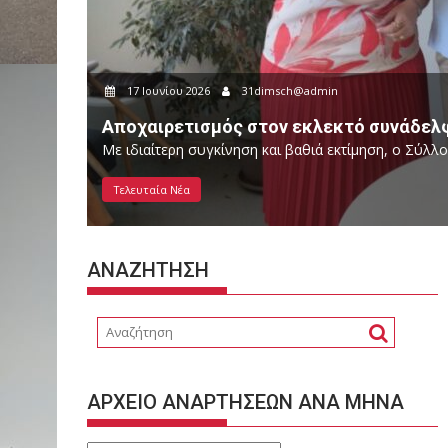
ίου 2026
31dimsch@admin
ρετισμός στον εκλεκτό συνάδελφο Θανάση Τριαντα
ερη συγκίνηση και βαθιά εκτίμηση, ο Σύλλογος Διδασκόντων, οι μαθητ
 Νέα
ΑΝΑΖΗΤΗΣΗ
ΑΡΧΕΙΟ ΑΝΑΡΤΗΣΕΩΝ ΑΝΑ ΜΗΝΑ