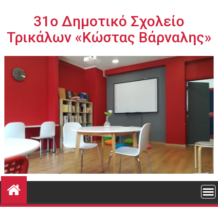
Περάστε
στο
31ο Δημοτικό Σχολείο
περιεχόμενο
Τρικάλων «Κώστας Βάρναλης»