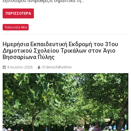
εξοπλισμού αναβαθμίζει σημαντικά τη…
ΠΕΡΙΣΣΌΤΕΡΑ
Τελευταία Νέα
Ημερήσια Εκπαιδευτική Εκδρομή του 31ου
Δημοτικού Σχολείου Τρικάλων στον Άγιο
Βησσαρίωνα Πύλης
8 Ιουνίου 2026
31dimsch@admin