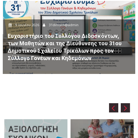
8 Ιουνίου 2026
31dimsch@admin
σκόντων,
 του 31ου
Ημερήσια Εκπαιδευτική Εκδρομή το
ος τον
Δημοτικού Σχολείου Τρικάλων στον
Βησσαρίωνα Πύλης