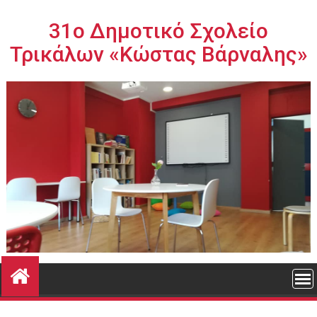
Περάστε
στο
31ο Δημοτικό Σχολείο
περιεχόμενο
Τρικάλων «Κώστας Βάρναλης»