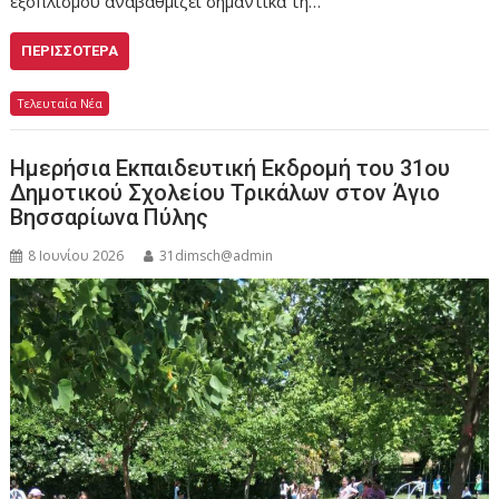
εξοπλισμού αναβαθμίζει σημαντικά τη…
ΠΕΡΙΣΣΌΤΕΡΑ
Τελευταία Νέα
Ημερήσια Εκπαιδευτική Εκδρομή του 31ου
Δημοτικού Σχολείου Τρικάλων στον Άγιο
Βησσαρίωνα Πύλης
8 Ιουνίου 2026
31dimsch@admin