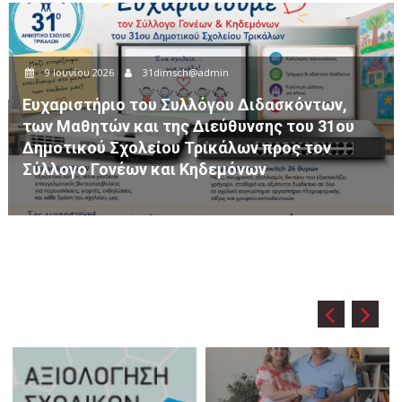
in
8 Ιουνίου 2026
31dimsch@admin
ου Διδασκόντων,
ύθυνσης του 31ου
Ημερήσια Εκπαιδευτική Εκδ
άλων προς τον
Δημοτικού Σχολείου Τρικάλ
εμόνων
Βησσαρίωνα Πύλης