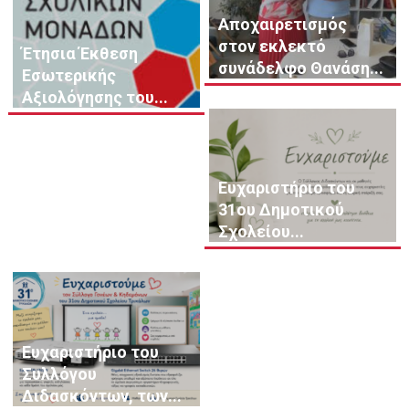
Αποχαιρετισμός
στον εκλεκτό
Έτησια Έκθεση
συνάδελφο Θανάση...
Εσωτερικής
Αξιολόγησης του...
Ευχαριστήριο του
31ου Δημοτικού
Σχολείου...
Ευχαριστήριο του
Συλλόγου
Διδασκόντων, των...