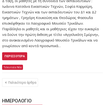
Δ τάξη, οι μαθητές με τη συνοδεία των εκπαιδευτικών :
Ιωάννα Κατσάνα Εικαστικών Τεχνών, Σοφία Καρμοίρη,
Εικαστικών Τεχνών και των εκπαιδευτικών του Δ1 και Δ2
τμημάτων , Γρηγόρη Κουκούση και Θεοδώρας Φασου΄λα
επισκέφθηκαν το Λαογραφικό Μουσείο Τρικάλων.
Παράλληλα οι μαθητές και οι μαθήτριες είχαν την ευκαιρία
να δούνε την πρώτη έκθεση με τίτλο «Αγγελικάτη Σμύρνη»,
στο ανακαινισμένο Λαογραφικό Μουσείο Τρικάλων και να
γνωρίσουν από κοντά προσωπικά…
ΠΕΡΙΣΣΌΤΕΡΑ
Τελευταία Νέα
Πλοήγηση
Παλαιότερα άρθρα
άρθρων
ΗΜΕΡΟΛΟΓΙΟ