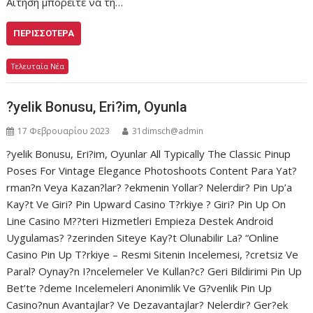
Αίτηση μπορείτε να τη…
ΠΕΡΙΣΣΌΤΕΡΑ
Τελευταία Νέα
?yelik Bonusu, Eri?im, Oyunla
17 Φεβρουαρίου 2023
31dimsch@admin
?yelik Bonusu, Eri?im, Oyunlar All Typically The Classic Pinup
Poses For Vintage Elegance Photoshoots Content Para Yat?
rman?n Veya Kazan?lar? ?ekmenin Yollar? Nelerdir? Pin Up’a
Kay?t Ve Giri? Pin Upward Casino T?rkiye ? Giri? Pin Up On
Line Casino M??teri Hizmetleri Empieza Destek Android
Uygulamas? ?zerinden Siteye Kay?t Olunabilir La? “Online
Casino Pin Up T?rkiye – Resmi Sitenin Incelemesi, ?cretsiz Ve
Paral? Oynay?n I?ncelemeler Ve Kullan?c? Geri Bildirimi Pin Up
Bet’te ?deme Incelemeleri Anonimlik Ve G?venlik Pin Up
Casino?nun Avantajlar? Ve Dezavantajlar? Nelerdir? Ger?ek