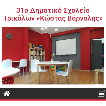
Περάστε
στο
31ο Δημοτικό Σχολείο
περιεχόμενο
Τρικάλων «Κώστας Βάρναλης»