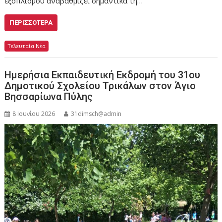
εξοπλισμού αναβαθμίζει σημαντικά τη…
ΠΕΡΙΣΣΌΤΕΡΑ
Τελευταία Νέα
Ημερήσια Εκπαιδευτική Εκδρομή του 31ου
Δημοτικού Σχολείου Τρικάλων στον Άγιο
Βησσαρίωνα Πύλης
8 Ιουνίου 2026
31dimsch@admin