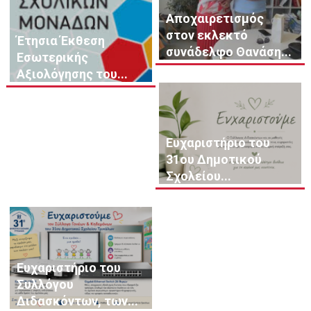
Αποχαιρετισμός
στον εκλεκτό
Έτησια Έκθεση
συνάδελφο Θανάση...
Εσωτερικής
Αξιολόγησης του...
Ευχαριστήριο του
31ου Δημοτικού
Σχολείου...
Ευχαριστήριο του
Συλλόγου
Διδασκόντων, των...