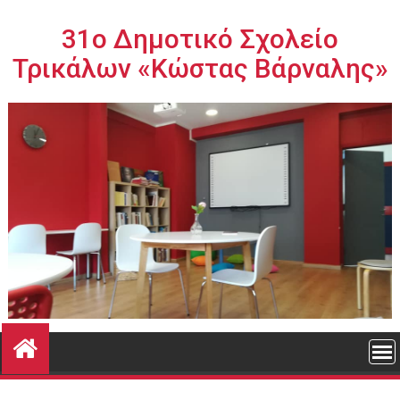
Περάστε
στο
31ο Δημοτικό Σχολείο
περιεχόμενο
Τρικάλων «Κώστας Βάρναλης»