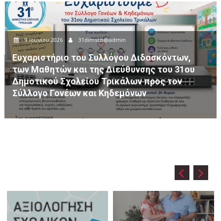
8 Ιουνίου 2026
31dimsch@admin
ασκόντων,
ς του 31ου
Ημερήσια Εκπαιδευτική Εκδρομή τ
ρος τον
Δημοτικού Σχολείου Τρικάλων στο
Βησσαρίωνα Πύλης