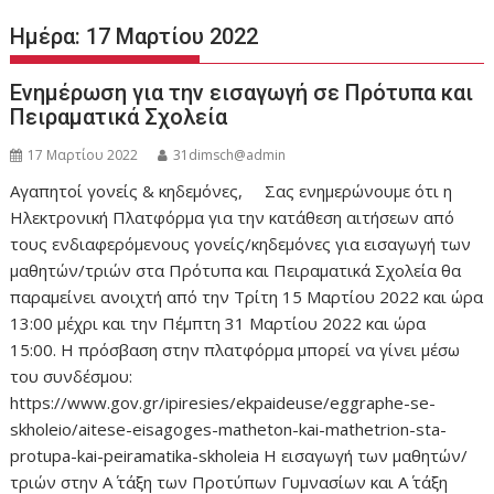
Ημέρα:
17 Μαρτίου 2022
Ενημέρωση για την εισαγωγή σε Πρότυπα και
Πειραματικά Σχολεία
17 Μαρτίου 2022
31dimsch@admin
Αγαπητοί γονείς & κηδεμόνες, Σας ενημερώνουμε ότι η
Ηλεκτρονική Πλατφόρμα για την κατάθεση αιτήσεων από
τους ενδιαφερόμενους γονείς/κηδεμόνες για εισαγωγή των
μαθητών/τριών στα Πρότυπα και Πειραματικά Σχολεία θα
παραμείνει ανοιχτή από την Τρίτη 15 Μαρτίου 2022 και ώρα
13:00 μέχρι και την Πέμπτη 31 Μαρτίου 2022 και ώρα
15:00. Η πρόσβαση στην πλατφόρμα μπορεί να γίνει μέσω
του συνδέσμου:
https://www.gov.gr/ipiresies/ekpaideuse/eggraphe-se-
skholeio/aitese-eisagoges-matheton-kai-mathetrion-sta-
protupa-kai-peiramatika-skholeia Η εισαγωγή των μαθητών/
τριών στην Α΄ τάξη των Προτύπων Γυμνασίων και Α΄ τάξη