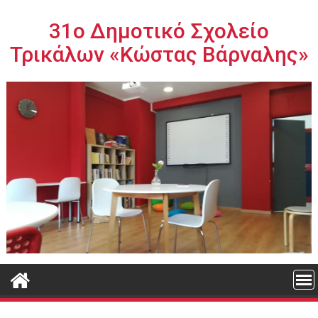
Περάστε
στο
31ο Δημοτικό Σχολείο
περιεχόμενο
Τρικάλων «Κώστας Βάρναλης»