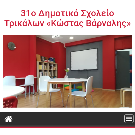
Περάστε
στο
31ο Δημοτικό Σχολείο
περιεχόμενο
Τρικάλων «Κώστας Βάρναλης»