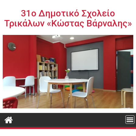
Περάστε
στο
31ο Δημοτικό Σχολείο
περιεχόμενο
Τρικάλων «Κώστας Βάρναλης»