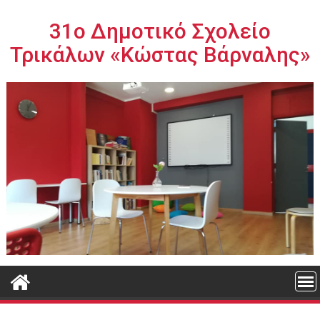
Περάστε
στο
31ο Δημοτικό Σχολείο
περιεχόμενο
Τρικάλων «Κώστας Βάρναλης»