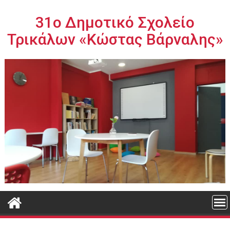
Περάστε
στο
31ο Δημοτικό Σχολείο
περιεχόμενο
Τρικάλων «Κώστας Βάρναλης»